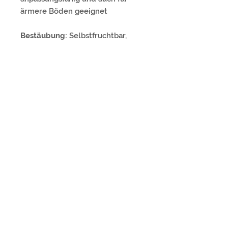
ärmere Böden geeignet
Bestäubung:
Selbstfruchtbar,
trägt zuverlässig auch als
Einzelpflanze
Winterhärte:
Sehr frosthart und
windfest, gut für
mitteleuropäische Lagen
geeignet
Qualität:
Wurzelnackt, 20-40cm
Versandrichtlinien
Versand
Lebensmittel:
Bitte beachte den