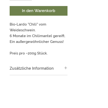
In den Warenkorb
Bio-Lardo "Chili" vom
Weideschwein.
6 Monate im Chilimantel gereift.
Ein außergewöhnlicher Genuss!
Preis pro ~200g Stück.
Zusätzliche Information
Versand
Versandrichtlinien
Bitte beachte den
Mindestbestellwert von 50€!
Versand
Der Versand erfolgt via
Lebensmittel:
24h Expressversand in ganz
Bitte beachte den
Österreich.
Mindestbestellwert von 70€!
NATURHOF WIESER